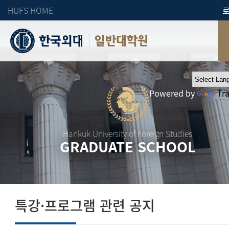
HUFS HOME
일반대학원
Powered by
Tr
Hankuk University of Foreign Studies
GRADUATE SCHOOL
특강·프로그램 관련 공지