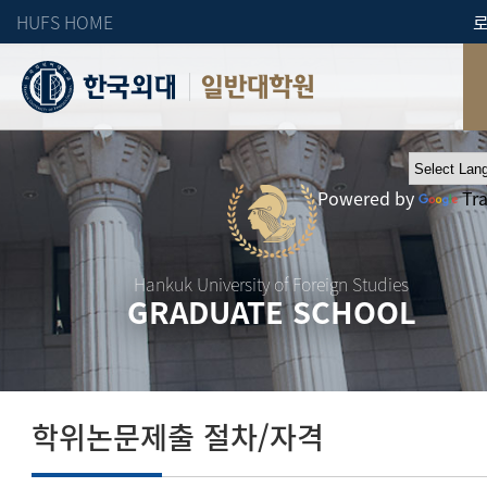
HUFS HOME
일반대학원
Powered by
Tr
Hankuk University of Foreign Studies
GRADUATE SCHOOL
학위논문제출 절차/자격