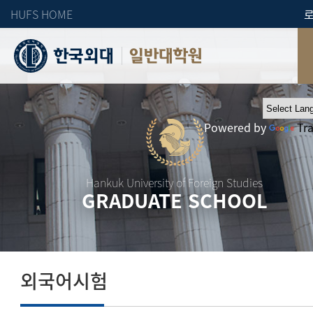
HUFS HOME
일반대학원
Powered by
Tr
Hankuk University of Foreign Studies
GRADUATE SCHOOL
외국어시험