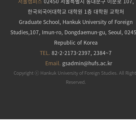
서울캠퍼스
02450 서울특별시 동대문구 이문로 107,
한국외국어대학교 대학원 1층 대학원 교학처
Graduate School, Hankuk University of Foreign
Studies,107, Imun-ro, Dongdaemun-gu, Seoul, 024
Republic of Korea
TEL.
82-2-2173-2397, 2384~7
Email.
gsadmin@hufs.ac.kr
Copyright ⓒ Hankuk University of Foreign Studies. All Righ
Reserved.